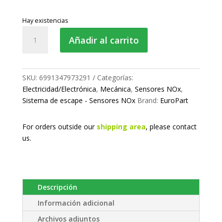
Hay existencias
Sensor
Añadir al carrito
NOx
delantero
24v.
cantidad
SKU:
6991347973291
Categorías:
Electricidad/Electrónica
,
Mecánica
,
Sensores NOx
,
Sistema de escape - Sensores NOx
Brand:
EuroPart
For orders outside our
shipping area
, please
contact
us.
Descripción
Información adicional
Archivos adjuntos