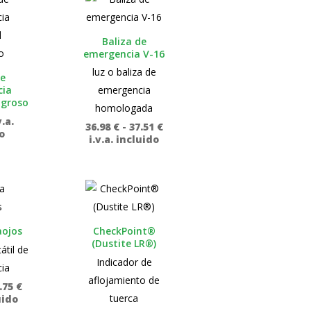
Baliza de
emergencia V-16
luz o baliza de
de
cia
emergencia
igroso
homologada
v.a.
Rango
36.98
€
-
37.51
€
o
de
i.v.a. incluido
precios:
desde
36.98 €
hasta
37.51 €
aojos
CheckPoint®
(Dustite LR®)
átil de
Indicador de
ia
aflojamiento de
Rango
.75
€
de
tuerca
uido
precios: