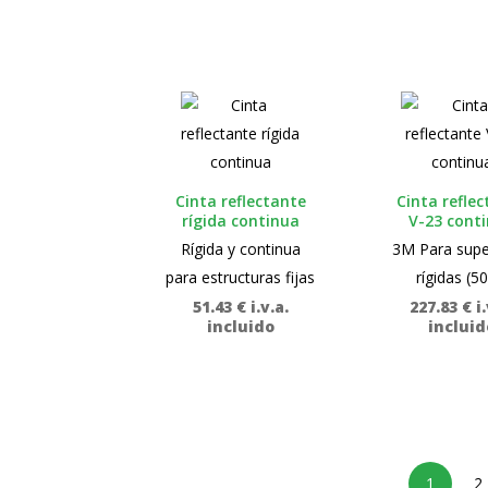
desde
54.69 €
hasta
62.25 €
Cinta reflectante
Cinta refle
rígida continua
V-23 cont
Rígida y continua
3M Para super
para estructuras fijas
rígidas (5
51.43
€
i.v.a.
227.83
€
i
incluido
incluid
1
2