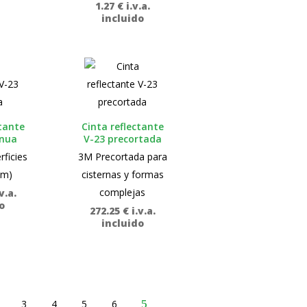
1.27
€
i.v.a.
desde
incluido
26.21 €
hasta
27.75 €
ctante
Cinta reflectante
inua
V-23 precortada
ficies
3M Precortada para
0m)
cisternas y formas
complejas
.v.a.
o
272.25
€
i.v.a.
incluido
3
4
5
6