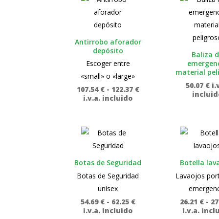
Antirrobo aforador
depósito
Baliza 
emergen
Escoger entre
material pel
«small» o «large»
50.07
€
i.
Rango
107.54
€
-
122.37
€
incluid
de
i.v.a. incluido
precios:
desde
107.54 €
hasta
122.37 €
Botas de Seguridad
Botella lav
Botas de Seguridad
Lavaojos port
unisex
emergenc
Rango
54.69
€
-
62.25
€
26.21
€
-
27
de
i.v.a. incluido
i.v.a. incl
precios: