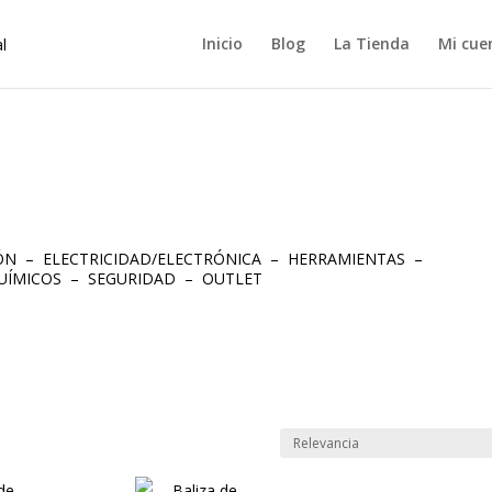
Inicio
Blog
La Tienda
Mi cue
IÓN
–
ELECTRICIDAD/ELECTRÓNICA
–
HERRAMIENTAS
–
UÍMICOS
–
SEGURIDAD
–
OUTLET