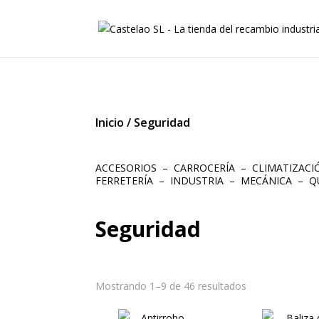
Inicio
/
Seguridad
ACCESORIOS
–
CARROCERÍA
–
CLIMATIZAC
FERRETERÍA
–
INDUSTRIA
–
MECÁNICA
–
Q
Seguridad
Mostrando 1–9 de 46 resultados