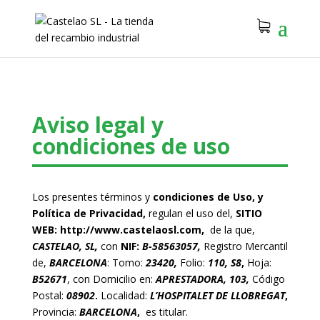
Aviso legal y
condiciones de uso
Los presentes términos y
condiciones de
Uso, y
Política de Privacidad,
regulan el uso del,
SITIO
WEB:
http://www.castelaosl.com
,
de la que,
CASTELAO, SL,
con
NIF:
B-58563057,
Registro Mercantil
de,
BARCELONA
: Tomo:
23420,
Folio:
110, S8
,
Hoja:
B52671
, con Domicilio en:
APRESTADORA, 103,
Código
Postal:
08902
.
Localidad:
L’HOSPITALET DE LLOBREGAT
,
Provincia:
BARCELONA
,
es titular.