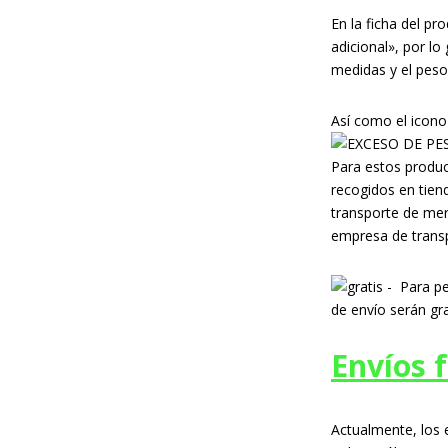
En la ficha del p
adicional», por lo
medidas y el peso
Así como el icon
Para estos product
recogidos en tien
transporte de me
empresa de transp
Para ped
de envío serán gra
Envíos 
Actualmente, los 