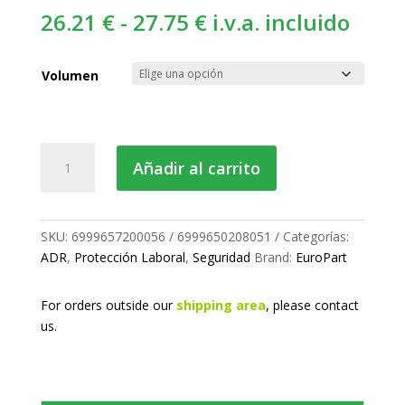
Rango
26.21
€
-
27.75
€
i.v.a. incluido
de
precios:
Volumen
desde
26.21 €
hasta
Botella
Añadir al carrito
27.75 €
lavaojos
cantidad
SKU:
6999657200056 / 6999650208051
Categorías:
ADR
,
Protección Laboral
,
Seguridad
Brand:
EuroPart
For orders outside our
shipping area
, please
contact
us.