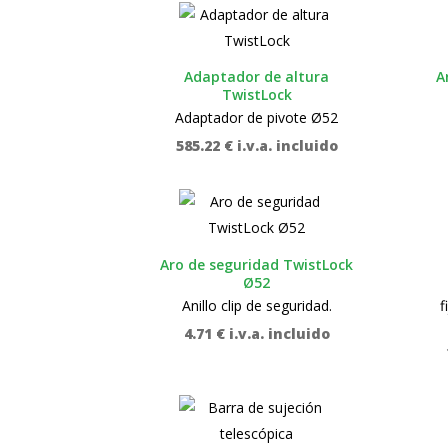
Adaptador de altura
A
TwistLock
Adaptador de pivote Ø52
585.22
€
i.v.a. incluido
Aro de seguridad TwistLock
Ø52
Anillo clip de seguridad.
f
4.71
€
i.v.a. incluido