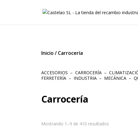
Inicio
/
Carrocería
ACCESORIOS
–
CARROCERÍA
–
CLIMATIZAC
FERRETERÍA
–
INDUSTRIA
–
MECÁNICA
–
Q
Carrocería
Mostrando 1–9 de 410 resultados