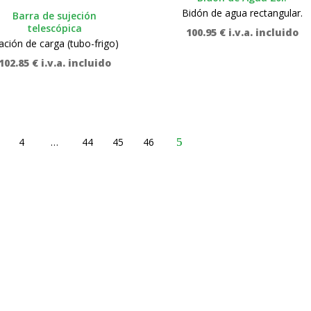
Bidón de agua rectangular.
Barra de sujeción
telescópica
100.95
€
i.v.a. incluido
jación de carga (tubo-frigo)
102.85
€
i.v.a. incluido
4
…
44
45
46