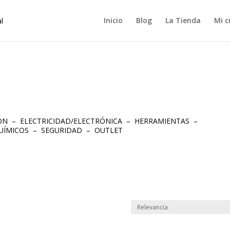
Inicio
Blog
La Tienda
Mi c
IÓN
–
ELECTRICIDAD/ELECTRÓNICA
–
HERRAMIENTAS
–
UÍMICOS
–
SEGURIDAD
–
OUTLET