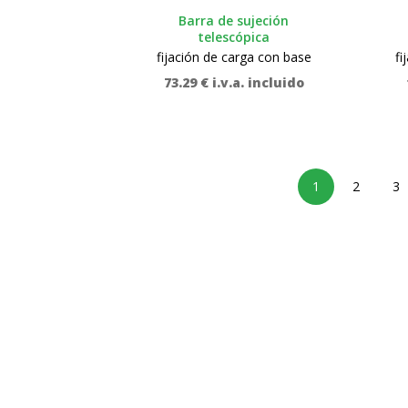
Barra de sujeción
telescópica
fijación de carga con base
fi
73.29
€
i.v.a. incluido
1
2
3