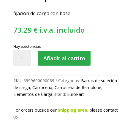
fijación de carga con base
73.29
€
i.v.a. incluido
Hay existencias
Barra
Añadir al carrito
de
sujeción
telescópica
cantidad
SKU:
6999690000089
Categorías:
Barras de sujeción
de carga
,
Carrocería
,
Carrocería de Remolque
,
Elementos de Carga
Brand:
EuroPart
For orders outside our
shipping area
, please
contact
us.