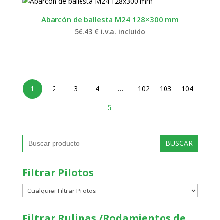
Abarcón de ballesta M24 128×300 mm
56.43
€
i.v.a. incluido
1
2
3
4
…
102
103
104
Buscar:
Filtrar Pilotos
Filtrar Rulinas /Rodamientos de