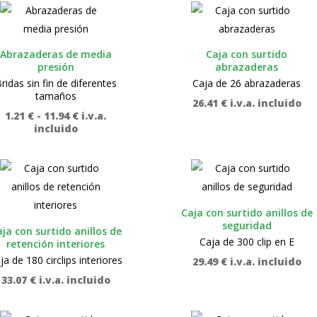
Abrazaderas de media
Caja con surtido
presión
abrazaderas
ridas sin fin de diferentes
Caja de 26 abrazaderas
tamaños
26.41
€
i.v.a. incluido
Rango
1.21
€
-
11.94
€
i.v.a.
de
incluido
precios:
desde
1.21 €
hasta
11.94 €
Caja con surtido anillos de
seguridad
ja con surtido anillos de
Caja de 300 clip en E
retención interiores
ja de 180 circlips interiores
29.49
€
i.v.a. incluido
33.07
€
i.v.a. incluido