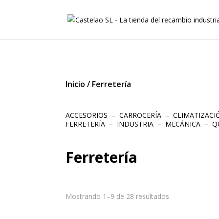
Inicio
/
Ferretería
ACCESORIOS
–
CARROCERÍA
–
CLIMATIZAC
FERRETERÍA
–
INDUSTRIA
–
MECÁNICA
–
Q
Ferretería
Mostrando 1–9 de 28 resultados