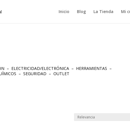
Inicio
Blog
La Tienda
Mi c
IÓN
–
ELECTRICIDAD/ELECTRÓNICA
–
HERRAMIENTAS
–
UÍMICOS
–
SEGURIDAD
–
OUTLET