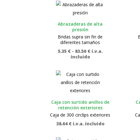
Abrazaderas de alta
presión
Bridas supra sin fin de
B
diferentes tamaños
Rango
5.35
€
-
83.50
€
i.v.a.
de
incluido
precios:
desde
5.35 €
hasta
83.50 €
Caja con surtido anillos de
Ca
retención exteriores
Caja de 300 circlips exteriores
Ca
38.64
€
i.v.a. incluido