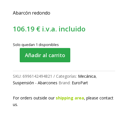
Abarcón redondo
106.19
€
i.v.a. incluido
Solo quedan 1 disponibles
Añadir al carrito
Abarcón
de
ballesta
SKU:
6996142494821
Categorías:
Mecánica
,
M22
Suspensión - Abarcones
Brand:
EuroPart
150x289
mm
cantidad
For orders outside our
shipping area
, please
contact
us.