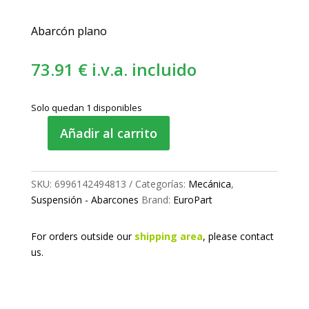
Abarcón plano
73.91
€
i.v.a. incluido
Solo quedan 1 disponibles
Añadir al carrito
Abarcón
de
ballesta
SKU:
6996142494813
Categorías:
Mecánica
,
M22
Suspensión - Abarcones
Brand:
EuroPart
150x289
mm
cantidad
For orders outside our
shipping area
, please
contact
us.