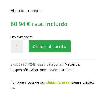
Abarcón redondo
60.94
€
i.v.a. incluido
Hay existencias
Abarcón
Añadir al carrito
de
ballesta
M22
150x240
SKU:
6996142494828
Categorías:
Mecánica
,
mm
Suspensión - Abarcones
Brand:
EuroPart
cantidad
For orders outside our
shipping area
, please
contact
us.