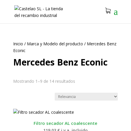
Inicio
/
Marca y Modelo del producto
/
Mercedes Benz
Econic
Mercedes Benz Econic
Mostrando 1–9 de 14 resultados
Filtro secador AL coalescente
119.03
€
i.v.a. incluido