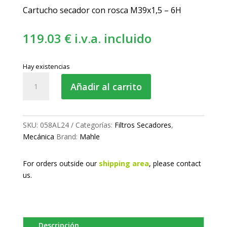
Cartucho secador con rosca M39x1,5 – 6H
119.03
€
i.v.a. incluido
Hay existencias
Filtro
Añadir al carrito
secador
AL
coalescente
cantidad
SKU:
058AL24
Categorías:
Filtros Secadores
,
Mecánica
Brand:
Mahle
For orders outside our
shipping area
, please
contact
us.
Descripción