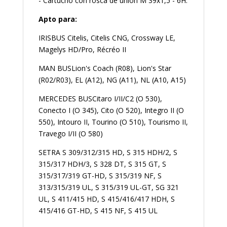
- Cartucho con rosca de unión M 39x1,5 - 6H.
Apto para:
IRISBUS Citelis, Citelis CNG, Crossway LE,
Magelys HD/Pro, Récréo II
MAN BUSLion's Coach (R08), Lion's Star
(R02/R03), EL (A12), NG (A11), NL (A10, A15)
MERCEDES BUSCitaro I/II/C2 (O 530),
Conecto I (O 345), Cito (O 520), Integro II (O
550), Intouro II, Tourino (O 510), Tourismo II,
Travego I/II (O 580)
SETRA S 309/312/315 HD, S 315 HDH/2, S
315/317 HDH/3, S 328 DT, S 315 GT, S
315/317/319 GT-HD, S 315/319 NF, S
313/315/319 UL, S 315/319 UL-GT, SG 321
UL, S 411/415 HD, S 415/416/417 HDH, S
415/416 GT-HD, S 415 NF, S 415 UL