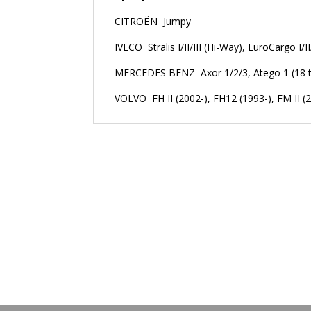
CITROËN Jumpy
IVECO Stralis I/II/III (Hi-Way), EuroCargo I/I
MERCEDES BENZ Axor 1/2/3, Atego 1 (18 t)
VOLVO FH II (2002-), FH12 (1993-), FM II 