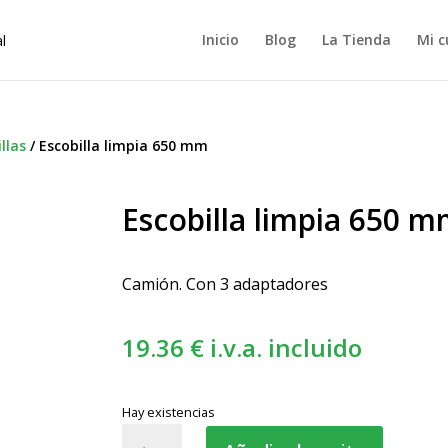
Inicio
Blog
La Tienda
Mi c
llas
/
Escobilla limpia 650 mm
Escobilla limpia 650 
Camión. Con 3 adaptadores
19.36
€
i.v.a. incluido
Hay existencias
Escobilla