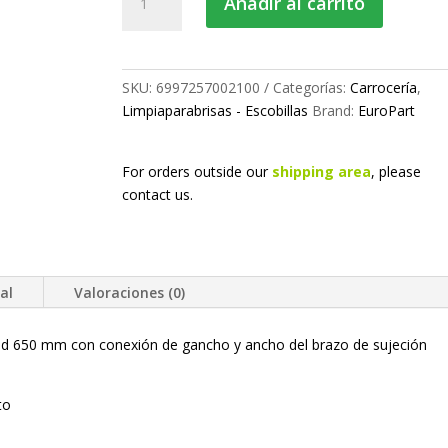
Añadir al carrito
limpia
650
mm
cantidad
SKU:
6997257002100
Categorías:
Carrocería
,
Limpiaparabrisas - Escobillas
Brand:
EuroPart
For orders outside our
shipping area
, please
contact us.
al
Valoraciones (0)
gitud 650 mm con conexión de gancho y ancho del brazo de sujeción
to