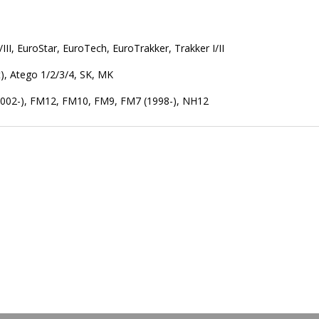
I/III, EuroStar, EuroTech, EuroTrakker, Trakker I/II
, Atego 1/2/3/4, SK, MK
(2002-), FM12, FM10, FM9, FM7 (1998-), NH12