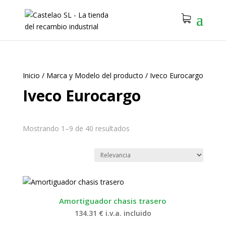
Inicio
/
Marca y Modelo del producto
/
Iveco Eurocargo
Iveco Eurocargo
Mostrando 1–9 de 40 resultados
Amortiguador chasis trasero
134.31
€
i.v.a. incluido