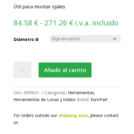
Útil para montar ojales
Rango
84.58
€
-
271.26
€
i.v.a. incluido
de
precios:
Diámetro Ø
desde
84.58 €
hasta
271.26 €
Herramienta
Añadir al carrito
montaje
de
ojales
cantidad
SKU:
699963--
Categorías:
Herramientas
,
Herramientas de Lonas y toldos
Brand:
EuroPart
For orders outside our
shipping area
, please
contact
us.