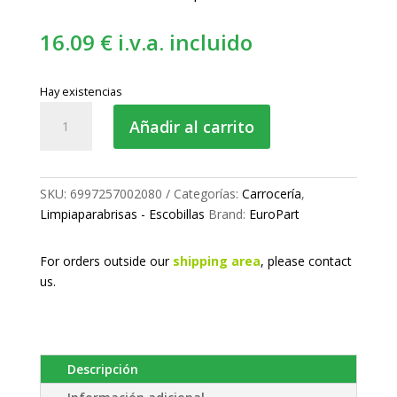
16.09
€
i.v.a. incluido
Hay existencias
Escobilla
Añadir al carrito
limpia
550
mm
cantidad
SKU:
6997257002080
Categorías:
Carrocería
,
Limpiaparabrisas - Escobillas
Brand:
EuroPart
For orders outside our
shipping area
, please
contact
us.
Descripción