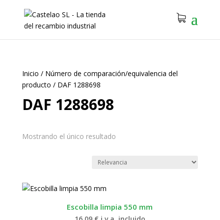
Inicio
/
Número de comparación/equivalencia del
producto
/
DAF 1288698
DAF 1288698
Mostrando el único resultado
Escobilla limpia 550 mm
16.09
€
i.v.a. incluido