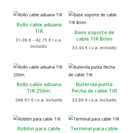
Rollo cable aduana
TIR
Base soporte de
cable TIR 8mm
Rango
31.06
€
-
42.75
€
i.v.a.
de
incluido
33.44
€
i.v.a. incluido
precios:
desde
31.06 €
hasta
42.75 €
Rollo cable aduana
Buterola punta
TIR 250m.
flecha de cable TIR
208.97
€
i.v.a. incluido
32.89
€
i.v.a. incluido
Roblón para cable
Terminal para cable