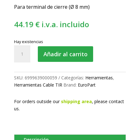
Para terminal de cierre (Ø 8 mm)
44.19
€
i.v.a. incluido
Hay existencias
Buterola
Añadir al carrito
roblón
de
cable
TIR
SKU:
6999639000059
Categorías:
Herramientas
,
Ø
Herramientas Cable TIR
Brand:
EuroPart
8
cantidad
For orders outside our
shipping area
, please
contact
us.
Descripción