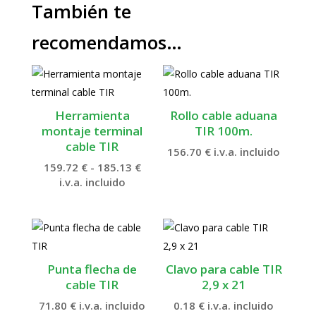
También te
recomendamos…
Herramienta
Rollo cable aduana
montaje terminal
TIR 100m.
cable TIR
156.70
€
i.v.a. incluido
Rango
159.72
€
-
185.13
€
de
i.v.a. incluido
precios:
desde
159.72 €
hasta
185.13 €
Punta flecha de
Clavo para cable TIR
cable TIR
2,9 x 21
71.80
€
i.v.a. incluido
0.18
€
i.v.a. incluido