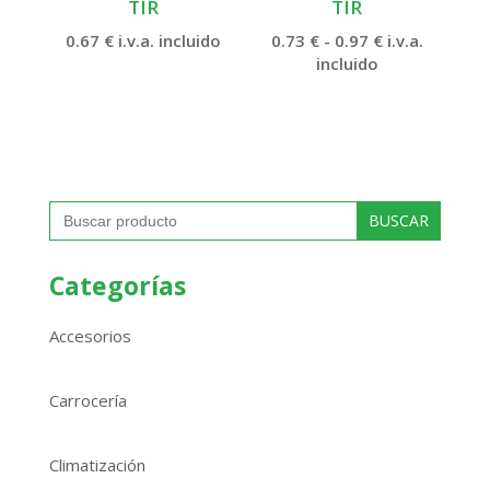
TIR
TIR
Rango
0.67
€
i.v.a. incluido
0.73
€
-
0.97
€
i.v.a.
de
incluido
precios:
desde
0.73 €
hasta
0.97 €
Buscar:
Categorías
Accesorios
Carrocería
Climatización