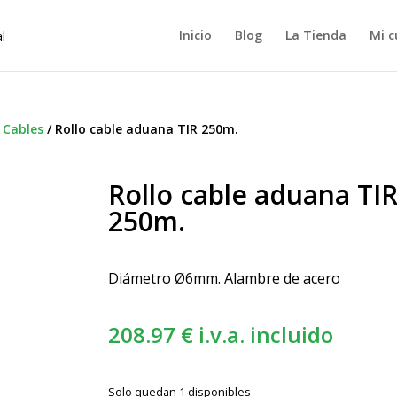
Inicio
Blog
La Tienda
Mi c
/
Cables
/
Rollo cable aduana TIR 250m.
Rollo cable aduana TI
250m.
Diámetro Ø6mm. Alambre de acero
208.97
€
i.v.a. incluido
Solo quedan 1 disponibles