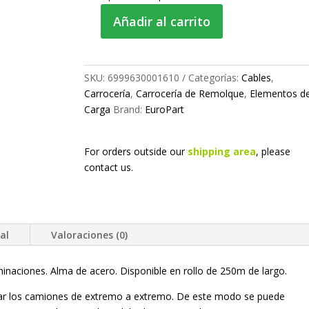
Añadir al carrito
Rollo
cable
aduana
TIR
SKU:
6999630001610
Categorías:
Cables
,
250m.
Carrocería
,
Carrocería de Remolque
,
Elementos d
cantidad
Carga
Brand:
EuroPart
For orders outside our
shipping area
, please
contact us.
al
Valoraciones (0)
naciones. Alma de acero. Disponible en rollo de 250m de largo.
ellar los camiones de extremo a extremo. De este modo se puede