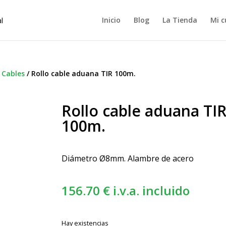
Inicio
Blog
La Tienda
Mi c
/
Cables
/
Rollo cable aduana TIR 100m.
Rollo cable aduana TI
100m.
Diámetro Ø8mm. Alambre de acero
156.70
€
i.v.a. incluido
Hay existencias