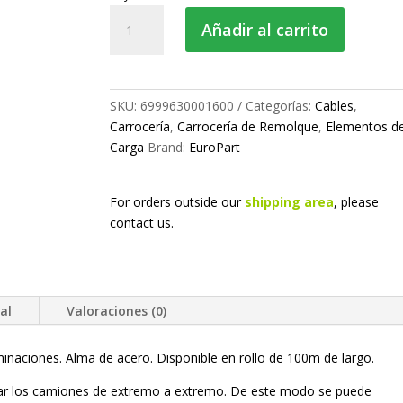
Rollo
Añadir al carrito
cable
aduana
TIR
100m.
SKU:
6999630001600
Categorías:
Cables
,
cantidad
Carrocería
,
Carrocería de Remolque
,
Elementos d
Carga
Brand:
EuroPart
For orders outside our
shipping area
, please
contact us.
al
Valoraciones (0)
naciones. Alma de acero. Disponible en rollo de 100m de largo.
ellar los camiones de extremo a extremo. De este modo se puede