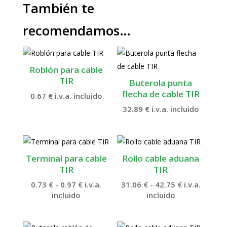
También te
recomendamos…
Roblón para cable
TIR
Buterola punta
flecha de cable TIR
0.67
€
i.v.a. incluido
32.89
€
i.v.a. incluido
Terminal para cable
Rollo cable aduana
TIR
TIR
Rango
Rango
0.73
€
-
0.97
€
i.v.a.
31.06
€
-
42.75
€
i.v.a.
de
de
incluido
incluido
precios:
precios:
desde
desde
0.73 €
31.06 €