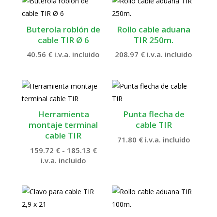
hasta
hasta
0.97 €
42.75 €
Buterola roblón de
Rollo cable aduana
cable TIR Ø 6
TIR 250m.
40.56
€
i.v.a. incluido
208.97
€
i.v.a. incluido
Herramienta
Punta flecha de
montaje terminal
cable TIR
cable TIR
71.80
€
i.v.a. incluido
Rango
159.72
€
-
185.13
€
de
i.v.a. incluido
precios:
desde
159.72 €
hasta
185.13 €