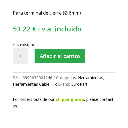
Para terminal de cierre (Ø 6mm)
53.22
€
i.v.a. incluido
Hay existencias
Base
Añadir al carrito
soporte
de
cable
TIR
SKU:
6999630001246
Categorías:
Herramientas
,
6mm
Herramientas Cable TIR
Brand:
EuroPart
cantidad
For orders outside our
shipping area
, please
contact
us.