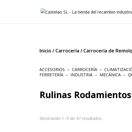
Inicio
/
Carrocería
/
Carrocería de Remol
ACCESORIOS
–
CARROCERÍA
–
CLIMATIZAC
FERRETERÍA
–
INDUSTRIA
–
MECÁNICA
–
Q
Rulinas Rodamientos
Mostrando 1–9 de 47 resultados