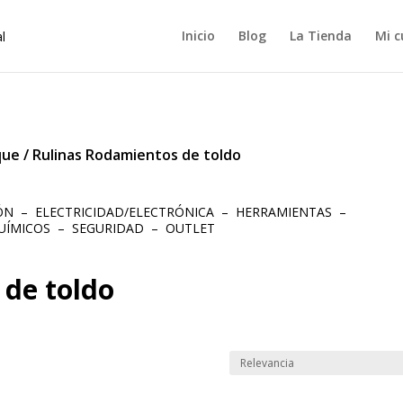
Inicio
Blog
La Tienda
Mi c
que
/
Rulinas Rodamientos de toldo
IÓN
–
ELECTRICIDAD/ELECTRÓNICA
–
HERRAMIENTAS
–
UÍMICOS
–
SEGURIDAD
–
OUTLET
 de toldo