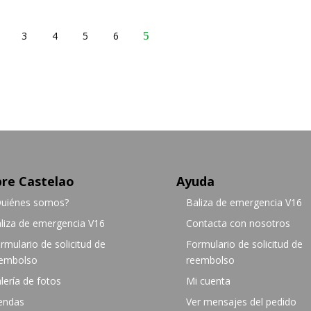
3
4
5
6
re Castelao
Ayuda
uiénes somos?
Baliza de emergencia V16
liza de emergencia V16
Contacta con nosotros
rmulario de solicitud de
Formulario de solicitud de
embolso
reembolso
lería de fotos
Mi cuenta
endas
Ver mensajes del pedido