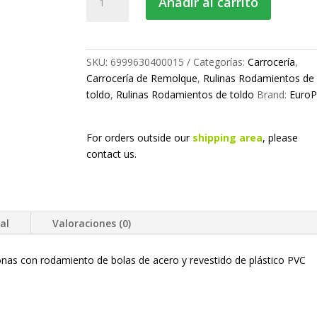
Añadir al carrito
para
toldo
cantidad
SKU:
6999630400015
Categorías:
Carrocería
,
Carrocería de Remolque
,
Rulinas Rodamientos de
toldo
,
Rulinas Rodamientos de toldo
Brand:
EuroP
For orders outside our
shipping area
, please
contact us.
al
Valoraciones (0)
lonas con rodamiento de bolas de acero y revestido de plástico PVC