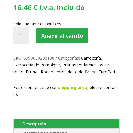
16.46
€
i.v.a. incluido
Solo quedan 2 disponibles
Rulina
Añadir al carrito
para
toldo
cantidad
SKU:
6999630200100
Categorías:
Carrocería
,
Carrocería de Remolque
,
Rulinas Rodamientos de
toldo
,
Rulinas Rodamientos de toldo
Brand:
EuroPart
For orders outside our
shipping area
, please
contact
us.
Descripción