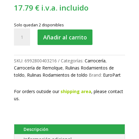
17.79
€
i.v.a. incluido
Solo quedan 2 disponibles
Rulina
Añadir al carrito
para
toldo
cantidad
SKU:
6992800403216
Categorías:
Carrocería
,
Carrocería de Remolque
,
Rulinas Rodamientos de
toldo
,
Rulinas Rodamientos de toldo
Brand:
EuroPart
For orders outside our
shipping area
, please
contact
us.
Descripción