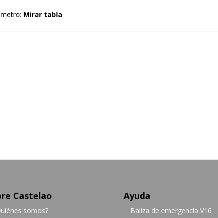
iámetro:
Mirar tabla
re Castelao
Ayuda
uiénes somos?
Baliza de emergencia V16