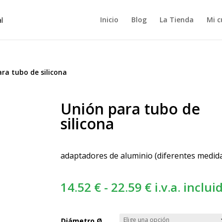
Inicio
Blog
La Tienda
Mi c
ra tubo de silicona
Unión para tubo de
silicona
adaptadores de aluminio (diferentes medid
Rango
14.52
€
-
22.59
€
i.v.a. inclui
de
precios:
Diámetro Ø