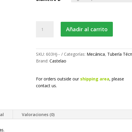
desde
14.52 €
hasta
Unión
22.59 €
Añadir al carrito
para
tubo
de
silicona
SKU:
603HJ--
Categorías:
Mecánica
,
Tubería Técn
cantidad
Brand:
Castelao
For orders outside our
shipping area
, please
contact us.
al
Valoraciones (0)
as.