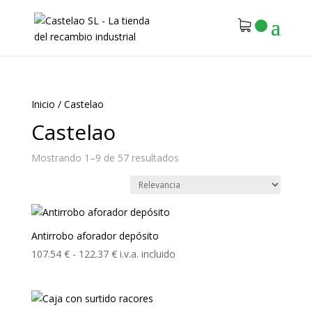
Inicio
/
Castelao
Castelao
Mostrando 1–9 de 57 resultados
Antirrobo aforador depósito
Rango
107.54
€
-
122.37
€
i.v.a. incluido
de
precios:
desde