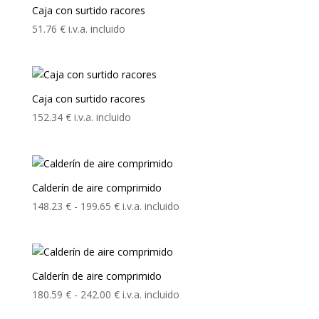
107.54 €
Caja con surtido racores
hasta
51.76
€
i.v.a. incluido
122.37 €
Caja con surtido racores
152.34
€
i.v.a. incluido
Calderín de aire comprimido
Rango
148.23
€
-
199.65
€
i.v.a. incluido
de
precios:
desde
148.23 €
Calderín de aire comprimido
hasta
Rango
180.59
€
-
242.00
€
i.v.a. incluido
199.65 €
de