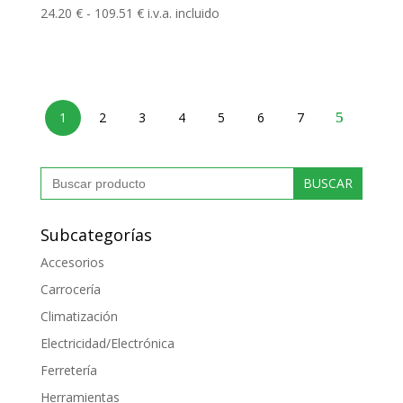
hasta
Rango
24.20
€
-
109.51
€
i.v.a. incluido
453.75 €
de
precios:
desde
24.20 €
hasta
1
2
3
4
5
6
7
109.51 €
Buscar:
Subcategorías
Accesorios
Carrocería
Climatización
Electricidad/Electrónica
Ferretería
Herramientas