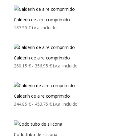
precios:
desde
180.59 €
Calderín de aire comprimido
hasta
187.55
€
i.v.a. incluido
242.00 €
Calderín de aire comprimido
Rango
260.15
€
-
356.95
€
i.v.a. incluido
de
precios:
desde
260.15 €
Calderín de aire comprimido
hasta
Rango
344.85
€
-
453.75
€
i.v.a. incluido
356.95 €
de
precios:
desde
344.85 €
Codo tubo de silicona