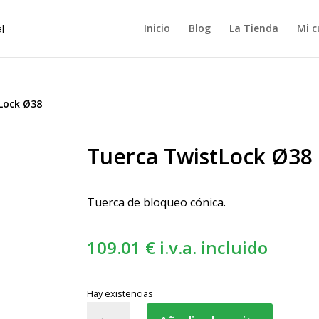
Inicio
Blog
La Tienda
Mi c
Lock Ø38
Tuerca TwistLock Ø38
Tuerca de bloqueo cónica.
109.01
€
i.v.a. incluido
Hay existencias
Tuerca