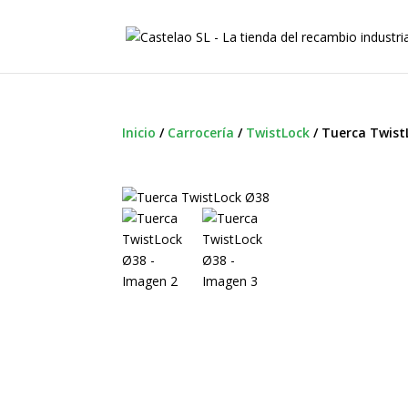
Inicio
/
Carrocería
/
TwistLock
/
Tuerca Twist