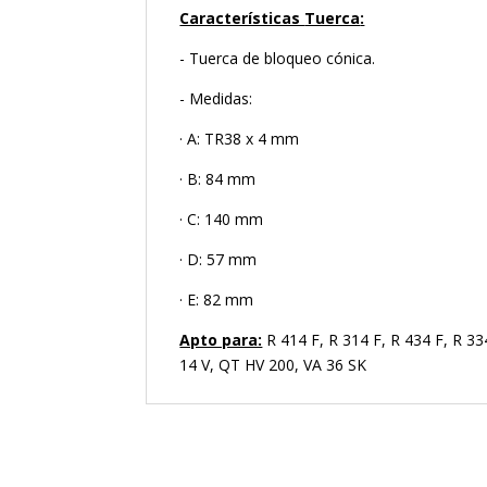
Características
Tuerca
:
- Tuerca de bloqueo cónica.
- Medidas:
· A: TR38 x 4 mm
· B: 84 mm
· C: 140 mm
· D: 57 mm
· E: 82 mm
Apto para:
R 414 F, R 314 F, R 434 F, R 3
14 V, QT HV 200, VA 36 SK