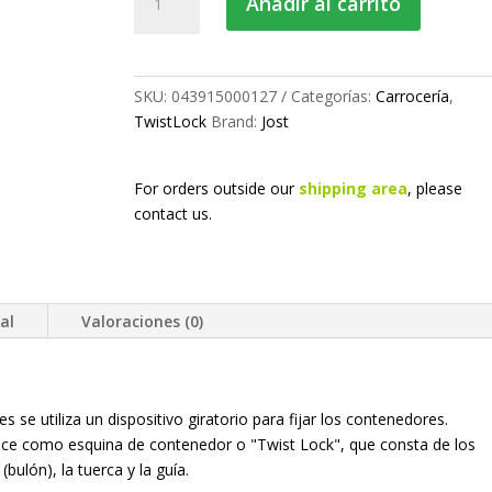
Añadir al carrito
TwistLock
Ø38
cantidad
SKU:
043915000127
Categorías:
Carrocería
,
TwistLock
Brand:
Jost
For orders outside our
shipping area
, please
contact us.
al
Valoraciones (0)
 se utiliza un dispositivo giratorio para fijar los contenedores.
ce como esquina de contenedor o "Twist Lock", que consta de los
bulón), la tuerca y la guía.