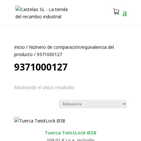
Inicio
/
Número de comparación/equivalencia del
producto
/
9371000127
9371000127
Mostrando el único resultado
Tuerca TwistLock Ø38
109.01
€
i.v.a. incluido