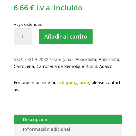
6.66
€
i.v.a. incluido
Hay existencias
Tapa
Añadir al carrito
perfil
anticiclista
cantidad
SKU:
7021702082
Categorías:
Anticiclista
,
Anticiclista
,
Carrocería
,
Carrocería de Remolque
Brand:
Adaico
For orders outside our
shipping area
, please
contact
us.
Descripción
Información adicional