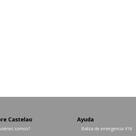
re Castelao
Ayuda
uiénes somos?
Baliza de emergencia V16