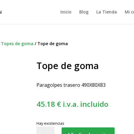
Inicio
Blog
La Tienda
Mi c
/
Topes de goma
/
Tope de goma
Tope de goma
Paragolpes trasero 490X80X83
45.18
€
i.v.a. incluido
Hay existencias
Tope