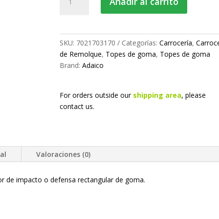
Añadir al carrito
de
goma
cantidad
SKU:
7021703170
Categorías:
Carrocería
,
Carroce
de Remolque
,
Topes de goma
,
Topes de goma
Brand:
Adaico
For orders outside our
shipping area
, please
contact us.
al
Valoraciones (0)
r de impacto o defensa rectangular de goma.