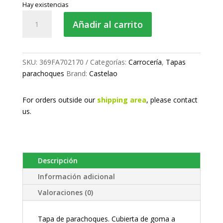
Hay existencias
Tapa
Añadir al carrito
de
parachoques
cantidad
SKU:
369FA702170
Categorías:
Carrocería
,
Tapas
parachoques
Brand:
Castelao
For orders outside our
shipping area
, please
contact
us.
Descripción
Información adicional
Valoraciones (0)
Tapa de parachoques. Cubierta de goma a