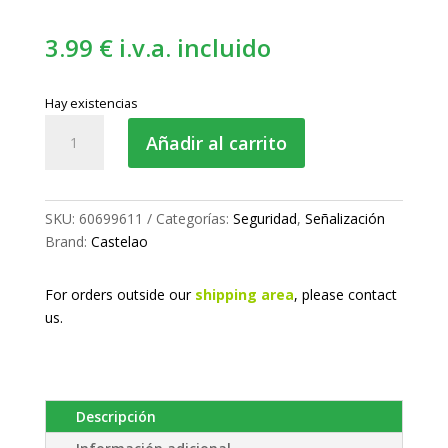
3.99
€
i.v.a. incluido
Hay existencias
Señal
Añadir al carrito
adhesiva
A.D.R.
cantidad
SKU:
60699611
Categorías:
Seguridad
,
Señalización
Brand:
Castelao
For orders outside our
shipping area
, please
contact
us.
Descripción