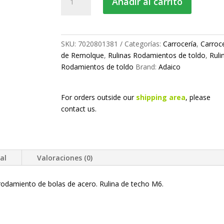
Añadir al carrito
para
toldo
cantidad
SKU:
7020801381
Categorías:
Carrocería
,
Carroce
de Remolque
,
Rulinas Rodamientos de toldo
,
Ruli
Rodamientos de toldo
Brand:
Adaico
For orders outside our
shipping area
, please
contact us.
al
Valoraciones (0)
 rodamiento de bolas de acero. Rulina de techo M6.