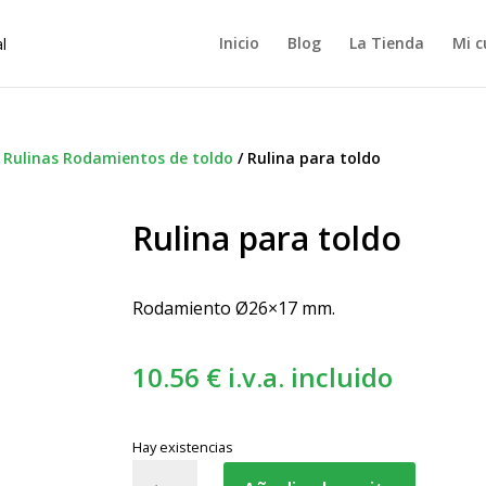
Inicio
Blog
La Tienda
Mi c
/
Rulinas Rodamientos de toldo
/
Rulina para toldo
Rulina para toldo
Rodamiento Ø26×17 mm.
10.56
€
i.v.a. incluido
Hay existencias
Rulina