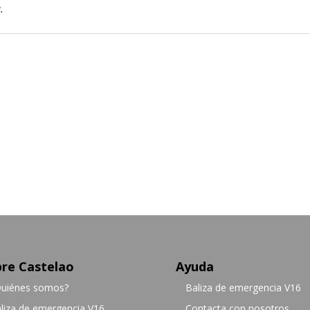
.
re Castelao
Ayuda
uiénes somos?
Baliza de emergencia V16
liza de emergencia V16
Contacta con nosotros