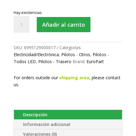
Hay existencias
Piloto
Añadir al carrito
trasero
LED-
Antiniebla
cantidad
SKU:
6995129000017
Categorías:
Electricidad/Electrónica
,
Pilotos - Otros
,
Pilotos -
Todos LED
,
Pilotos - Trasero
Brand:
EuroPart
For orders outside our
shipping area
, please
contact
us.
Descripción
Información adicional
Valoraciones (0)