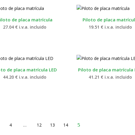
iloto de placa matrícula
Piloto de placa matrícu
27.04
€
i.v.a. incluido
19.51
€
i.v.a. incluido
oto de placa matrícula LED
Piloto de placa matrícula
44.20
€
i.v.a. incluido
41.21
€
i.v.a. incluido
4
…
12
13
14