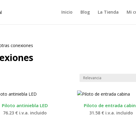
Inicio
Blog
La Tienda
Mi c
 otras conexiones
nexiones
Piloto antiniebla LED
Piloto de entrada cabi
76.23
€
i.v.a. incluido
31.58
€
i.v.a. incluido