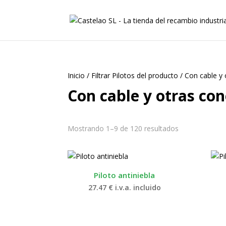
Inicio
/
Filtrar Pilotos del producto
/
Con cable y
Con cable y otras co
Mostrando 1–9 de 120 resultados
Piloto antiniebla
27.47
€
i.v.a. incluido