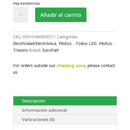
Hay existencias
Piloto
Añadir al carrito
trasero
LED
cantidad
SKU:
6991040000437
Categorías:
Electricidad/Electrónica
,
Pilotos - Todos LED
,
Pilotos -
Trasero
Brand:
EuroPart
For orders outside our
shipping area
, please
contact
us.
Descripción
Información adicional
Valoraciones (0)