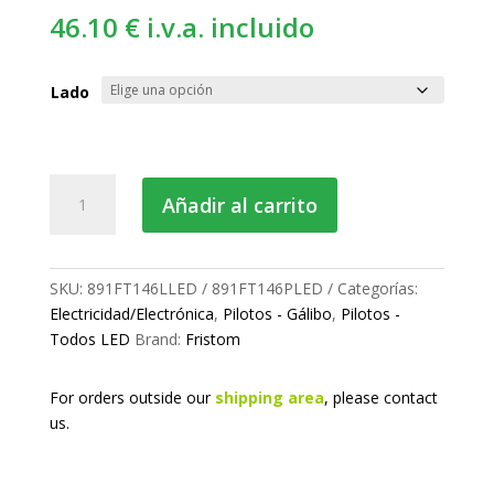
46.10
€
i.v.a. incluido
Lado
Piloto
Añadir al carrito
LED
gálibo
cantidad
SKU:
891FT146LLED / 891FT146PLED
Categorías:
Electricidad/Electrónica
,
Pilotos - Gálibo
,
Pilotos -
Todos LED
Brand:
Fristom
For orders outside our
shipping area
, please
contact
us.