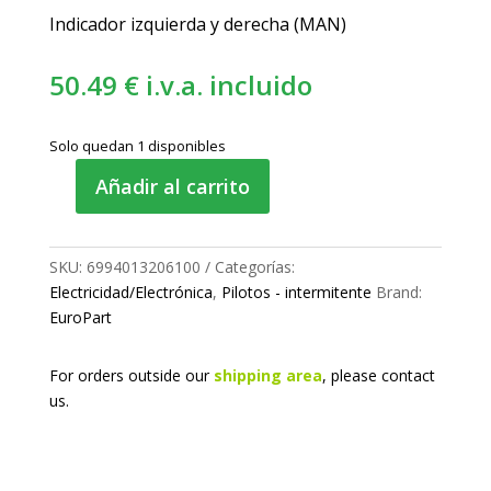
Indicador izquierda y derecha (MAN)
50.49
€
i.v.a. incluido
Solo quedan 1 disponibles
Añadir al carrito
Piloto
intermitente
lateral
SKU:
6994013206100
Categorías:
cantidad
Electricidad/Electrónica
,
Pilotos - intermitente
Brand:
EuroPart
For orders outside our
shipping area
, please
contact
us.