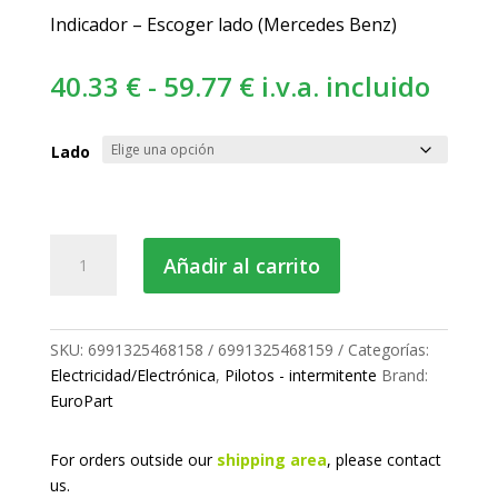
Indicador – Escoger lado (Mercedes Benz)
Rango
40.33
€
-
59.77
€
i.v.a. incluido
de
precios:
Lado
desde
40.33 €
hasta
Piloto
Añadir al carrito
59.77 €
intermitente
lateral
cantidad
SKU:
6991325468158 / 6991325468159
Categorías:
Electricidad/Electrónica
,
Pilotos - intermitente
Brand:
EuroPart
For orders outside our
shipping area
, please
contact
us.