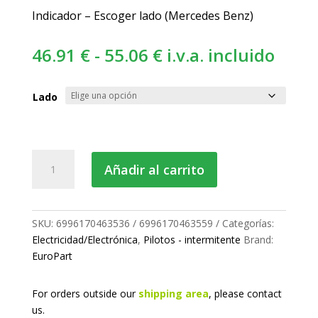
Indicador – Escoger lado (Mercedes Benz)
Rango
46.91
€
-
55.06
€
i.v.a. incluido
de
precios:
Lado
desde
46.91 €
hasta
Piloto
Añadir al carrito
55.06 €
intermitente
delantero
cantidad
SKU:
6996170463536 / 6996170463559
Categorías:
Electricidad/Electrónica
,
Pilotos - intermitente
Brand:
EuroPart
For orders outside our
shipping area
, please
contact
us.