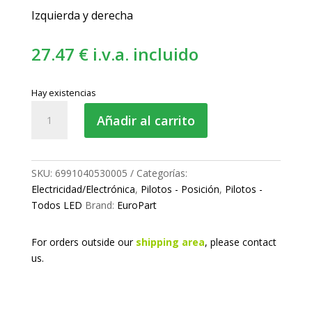
Izquierda y derecha
27.47
€
i.v.a. incluido
Hay existencias
Piloto
Añadir al carrito
de
posición
LED
-
SKU:
6991040530005
Categorías:
Lateral
Electricidad/Electrónica
,
Pilotos - Posición
,
Pilotos -
cantidad
Todos LED
Brand:
EuroPart
For orders outside our
shipping area
, please
contact
us.