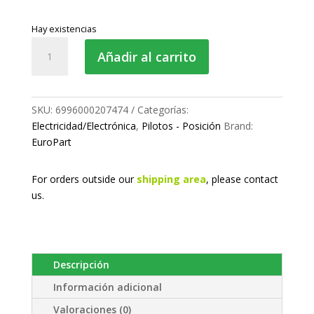
Hay existencias
Piloto
Añadir al carrito
de
posición
-
Delantero
SKU:
6996000207474
Categorías:
cantidad
Electricidad/Electrónica
,
Pilotos - Posición
Brand:
EuroPart
For orders outside our
shipping area
, please
contact
us.
Descripción
Información adicional
Valoraciones (0)