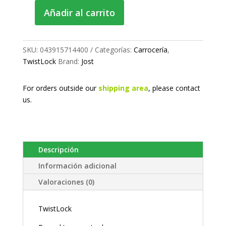
Añadir al carrito
Perno
TwistLock
cantidad
SKU:
043915714400
Categorías:
Carrocería
,
TwistLock
Brand:
Jost
For orders outside our
shipping area
, please
contact
us.
Descripción
Información adicional
Valoraciones (0)
TwistLock