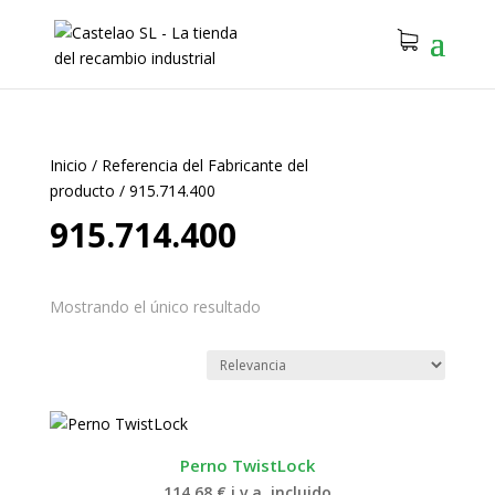
Inicio
/
Referencia del Fabricante del
producto
/
915.714.400
915.714.400
Mostrando el único resultado
Perno TwistLock
114.68
€
i.v.a. incluido