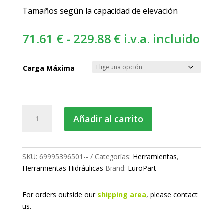
Tamaños según la capacidad de elevación
Rango
71.61
€
-
229.88
€
i.v.a. incluido
de
precios:
Carga Máxima
desde
71.61 €
hasta
Gato
Añadir al carrito
229.88 €
hidráulico
de
botella
cantidad
SKU:
69995396501--
Categorías:
Herramientas
,
Herramientas Hidráulicas
Brand:
EuroPart
For orders outside our
shipping area
, please
contact
us.